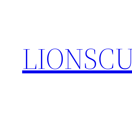
内
容
を
ス
キ
LIONSC
ッ
プ